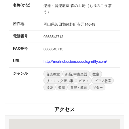
名称(かな)
楽器・音楽教室 森の工房（もりのこうぼ
う）
所在地
岡山県苫田郡鏡野町寺元146-49
電話番号
0868543713
FAX番号
0868543713
URL
http://morinokoubou.cocolog-nifty.com/
ジャンル
音楽教室
新品､中古楽器
教室
リトミック習い事
ピアノ
ピアノ教室
音楽
楽器
育児・教育
ギター
アクセス